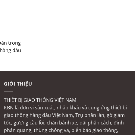
toàn trong
n hàng đầu
GIỚI THIỆU
THIẾT BỊ GIAO THÔNG VIỆT NAM
KBN là đơn vị sản xuất, nhập khẩu và cung ứng thiết bị
giao thông hàng đầu Việt Nam, Trụ phân làn, gờ giảm
tốc, gương cầu lồi, chặn bánh xe, dãi phân cách, đinh
phản quang, thùng chống va, biển báo giao thông,