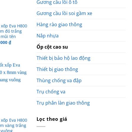
Gương cầu lồi ô tô
Gương cầu lồi soi gầm xe
Hàng rào giao thông
 xốp Eva H800
m đỏ trắng
Nắp nhựa
 mũi tên
á
Giá
.000
₫
c
hiện
Ốp cột cao su
tại
.000 ₫.
là:
Thiết bị bảo hộ lao động
79.000 ₫.
Thiết bị giao thông
Thùng chống va đập
Trụ chống va
Trụ phân làn giao thông
Lọc theo giá
 xốp Eva H800
m vàng trắng
 vuông