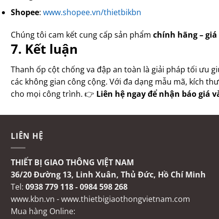
Shopee
:
www.shopee.vn/thietbikbn
Chúng tôi cam kết cung cấp sản phẩm
chính hãng – giá
7. Kết luận
Thanh ốp cột chống va đập an toàn là giải pháp tối ưu gi
các không gian công cộng. Với đa dạng mẫu mã, kích thướ
cho mọi công trình. 👉
Liên hệ ngay để nhận báo giá và
LIÊN HỆ
THIẾT BỊ GIAO THÔNG VIỆT NAM
36/20 Đường 13, Linh Xuân, Thủ Đức, Hồ Chí Minh
Tel:
0938 779 118 - 0984 598 268
www.kbn.vn
-
www.thietbigiaothongvietnam.com
Mua hàng Online: