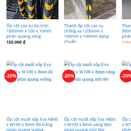
Ốp cột cao su bo tròn
Thanh ốp cột cao su
Than
1000mm x 100 x 10mm
chống va 1200mm x
900
phản quang vàng
100mm x 100mm dạng
phản
chuẩn
155.000
₫
135
-20%
-20%
-20
Ốp cột muốt xốp Eva H800
Ốp cột muốt xốp Eva H800
Ốp c
x W100 x 8mm đỏ trắng
x W100 x 8mm vàng đen
x W1
phản quang vuông
phản quang mũi tên
phả