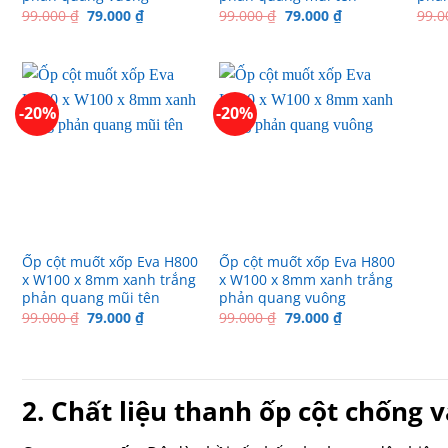
Giá
Giá
Giá
Giá
99.000
₫
79.000
₫
99.000
₫
79.000
₫
99.
gốc
hiện
gốc
hiện
là:
tại
là:
tại
99.000 ₫.
là:
99.000 ₫.
là:
79.000 ₫.
79.000 ₫.
-20%
-20%
Ốp cột muốt xốp Eva H800
Ốp cột muốt xốp Eva H800
x W100 x 8mm xanh trắng
x W100 x 8mm xanh trắng
phản quang mũi tên
phản quang vuông
Giá
Giá
Giá
Giá
99.000
₫
79.000
₫
99.000
₫
79.000
₫
gốc
hiện
gốc
hiện
là:
tại
là:
tại
99.000 ₫.
là:
99.000 ₫.
là:
79.000 ₫.
79.000 ₫.
2. Chất liệu thanh ốp cột chống 