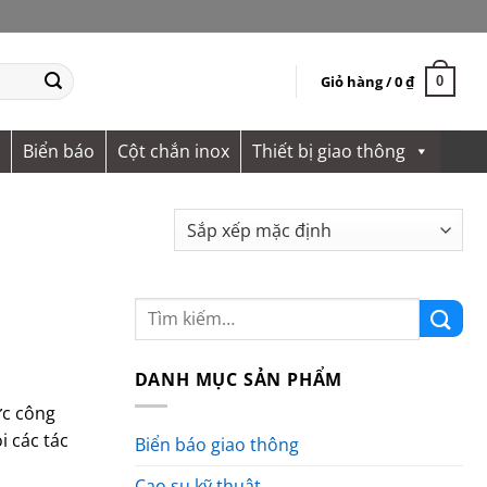
Giỏ hàng /
0
₫
0
Biển báo
Cột chắn inox
Thiết bị giao thông
DANH MỤC SẢN PHẨM
ực công
i các tác
Biển báo giao thông
Cao su kỹ thuật