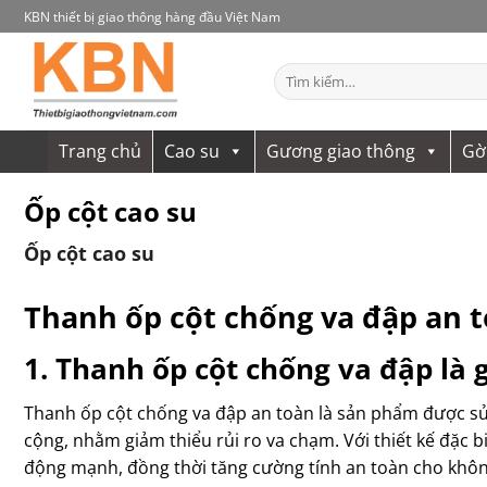
Bỏ
KBN thiết bị giao thông hàng đầu Việt Nam
qua
nội
Tìm
dung
kiếm:
Trang chủ
Cao su
Gương giao thông
Gờ
Ốp cột cao su
Ốp cột cao su
Thanh ốp cột chống va đập an t
1. Thanh ốp cột chống va đập là g
Thanh ốp cột chống va đập an toàn là sản phẩm được sử 
cộng, nhằm giảm thiểu rủi ro va chạm. Với thiết kế đặc 
động mạnh, đồng thời tăng cường tính an toàn cho khô