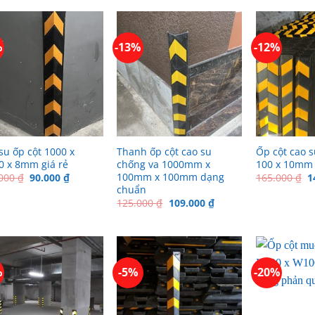
%
-13%
-12%
su ốp cột 1000 x
Thanh ốp cột cao su
Ốp cột cao s
 x 8mm giá rẻ
chống va 1000mm x
100 x 10mm 
100mm x 100mm dạng
Giá
Giá
G
.000
₫
90.000
₫
165.000
₫
1
gốc
hiện
g
chuẩn
là:
tại
là
Giá
Giá
125.000
₫
109.000
₫
120.000 ₫.
là:
1
gốc
hiện
90.000 ₫.
là:
tại
125.000 ₫.
là:
109.000 ₫.
%
-5%
-20%