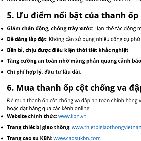
5. Ưu điểm nổi bật của thanh ốp
Giảm chấn động, chống trầy xước
: Hạn chế tác động 
Dễ dàng lắp đặt
: Không cần sử dụng nhiều công cụ phức
Bền bỉ, chịu được điều kiện thời tiết khắc nghiệt
.
Tăng cường an toàn nhờ màng phản quang cảnh bá
Chi phí hợp lý, đầu tư lâu dài
.
6. Mua thanh ốp cột chống va đập
Để mua thanh ốp cột chống va đập an toàn chính hãng với
hoặc đặt hàng qua các kênh online:
Website chính thức
:
www.kbn.vn
Trang thiết bị giao thông
:
www.thietbigiaothongvietn
Trang cao su KBN
:
www.caosukbn.com