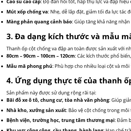
Cao su cao cấp
: Độ đàn hồi tốt, hấp thụ lực va đập hiệu
Mút xốp chống va
: Nhẹ, dễ lắp đặt, giảm tối đa lực tác 
Màng phản quang cảnh báo
: Giúp tăng khả năng nhận 
3. Đa dạng kích thước và mẫu m
Thanh ốp cột chống va đập an toàn được sản xuất với nh
80cm – 90cm – 100cm – 120cm
: Các kích thước phổ biến
Mẫu mã phong phú
: Phù hợp cho nhiều loại cột và môi
4. Ứng dụng thực tế của thanh ố
Sản phẩm này được sử dụng rộng rãi tại:
Bãi đỗ xe ô tô, chung cư, tòa nhà văn phòng
: Giúp giả
Nhà kho, xưởng sản xuất
: Bảo vệ cột chống trong môi 
Bệnh viện, trường học, trung tâm thương mại
: Đảm b
Khu vực công cộng, cầu thang, hành lang
: Hạn chế tr