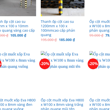
h ốp cột cao su
Thanh ốp cột cao su
Ốp cột muốt
mm x 100 x 10mm
1200mm x 100 x
x W100 x 8m
 quang vàng cao cấp
100mmcao cấp phản
phản quang
quang
Giá
Giá
Gi
.000
₫
105.000
₫
99.000
₫
79
gốc
hiện
gố
Giá
Giá
195.000
₫
185.000
₫
là:
tại
là:
gốc
hiện
135.000 ₫.
là:
99
là:
tại
105.000 ₫.
195.000 ₫.
là:
185.000 ₫.
%
-20%
-20%
ột muốt xốp Eva H800
Ốp cột muốt xốp Eva H800
Ốp cột muốt
00 x 8mm vàng đen
x W100 x 8mm vàng trắng
x W100 x 8m
n quang vuông
phản quang mũi tên
phản quang