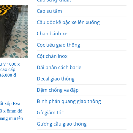
Cao su tấm
Cầu dốc kê bậc xe lên xuống
Chặn bánh xe
Cọc tiêu giao thông
Cột chắn inox
u V 1000 x
Dãi phân cách barie
cao cấp
iá
Giá
45.000
₫
Decal giao thông
ốc
hiện
:
tại
65.000 ₫.
là:
Đệm chống va đập
145.000 ₫.
Đinh phản quang giao thông
Gờ giảm tốc
Gương cầu giao thông