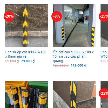
-20%
-8%
-25
Cao su ốp cột 800 x W100
Ốp cột cao su 800 x 100 x
Cao 
x 8mm giá rẻ
10mm cao cấp phản
W100
quang
Giá
Giá
99.000
₫
79.000
₫
120
gốc
hiện
Giá
Giá
125.000
₫
115.000
₫
là:
tại
gốc
hiện
99.000 ₫.
là:
là:
tại
79.000 ₫.
125.000 ₫.
là:
115.000 ₫.
-22